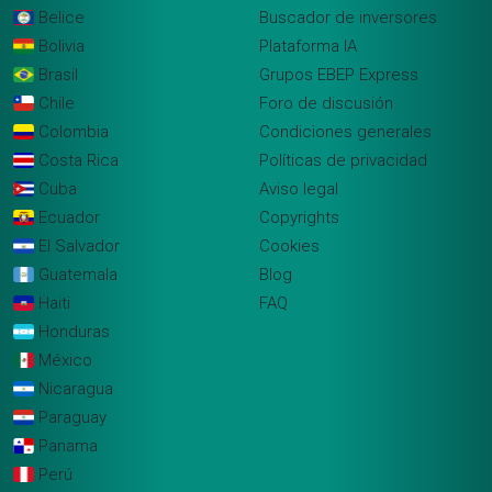
Belice
Buscador de inversores
Bolivia
Plataforma IA
Brasil
Grupos EBEP Express
Chile
Foro de discusión
Colombia
Condiciones generales
Costa Rica
Políticas de privacidad
Cuba
Aviso legal
Ecuador
Copyrights
El Salvador
Cookies
Guatemala
Blog
Haiti
FAQ
Honduras
México
Nicaragua
Paraguay
Panama
Perú