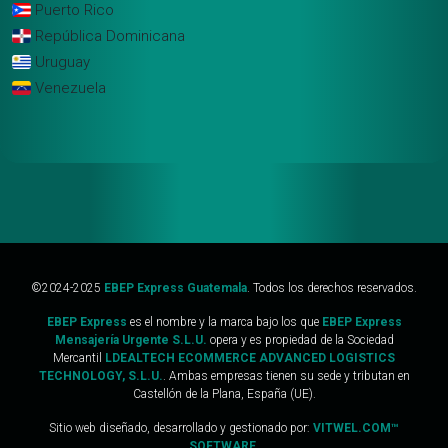
Puerto Rico
República Dominicana
Uruguay
Venezuela
©2024-2025
EBEP Express Guatemala
. Todos los derechos reservados.
EBEP Express
es el nombre y la marca bajo los que
EBEP Express
Mensajería Urgente S.L.U.
opera y es propiedad de la Sociedad
Mercantil
LDEALTECH ECOMMERCE ADVANCED LOGISTICS
TECHNOLOGY, S.L.U.
. Ambas empresas tienen su sede y tributan en
Castellón de la Plana, España (UE).
Sitio web diseñado, desarrollado y gestionado por:
VITWEL.COM™
SOFTWARE.