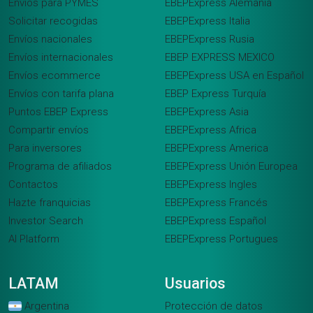
Envíos para PYMES
EBEPExpress Alemania
Solicitar recogidas
EBEPExpress Italia
Envíos nacionales
EBEPExpress Rusia
Envíos internacionales
EBEP EXPRESS MEXICO
Envíos ecommerce
EBEPExpress USA en Español
Envíos con tarifa plana
EBEP Express Turquía
Puntos EBEP Express
EBEPExpress Asia
Compartir envíos
EBEPExpress Africa
Para inversores
EBEPExpress America
Programa de afiliados
EBEPExpress Unión Europea
Contactos
EBEPExpress Ingles
Hazte franquicias
EBEPExpress Francés
Investor Search
EBEPExpress Español
AI Platform
EBEPExpress Portugues
LATAM
Usuarios
Argentina
Protección de datos