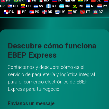
HT
BR
FR
MX
CO
AR
BO
CL
CR
CU
EC
SV
GT
HN
JM
NI
PY
PA
PE
PR
DR
UY
VE
TT
BZ
Descubre cómo funciona
EBEP Express
Contáctanos y descubre cómo es el
servicio de paquetería y logística integral
para el comercio electrónico de EBEP
Express para tu negocio
Envíanos un mensaje