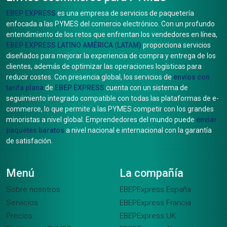
EBEP EXPRESS
es una empresa de servicios de paquetería
enfocada a las PYMES del comercio electrónico. Con un profundo
entendimiento de los retos que enfrentan los vendedores en línea,
EBEP EXPRESS LATINO AMÉRICA (LATAM)
proporciona servicios
diseñados para mejorar la experiencia de compra y entrega de los
clientes, además de optimizar las operaciones logísticas para
reducir costes. Con presencia global, los servicios de
envíos con
tarifa plana
de
EBEP EXPRESS
cuenta con un sistema de
seguimiento integrado compatible con todas las plataformas de e-
commerce, lo que permite a las PYMES competir con los grandes
minoristas a nivel global. Emprendedores del mundo puede
enviar
paquetes baratos
a nivel nacional e internacional con la garantía
de satisfación.
Menú
La compañía
Sobre nosotros
EBEPExpress España
Servicios
EBEPExpress Francia
Precios
EBEPExpress UK