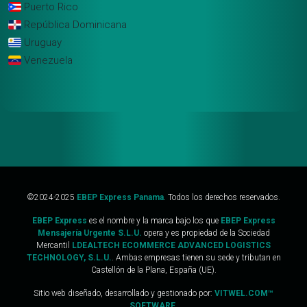
Puerto Rico
República Dominicana
Uruguay
Venezuela
©2024-2025
EBEP Express Panama
. Todos los derechos reservados.
EBEP Express
es el nombre y la marca bajo los que
EBEP Express
Mensajería Urgente S.L.U.
opera y es propiedad de la Sociedad
Mercantil
LDEALTECH ECOMMERCE ADVANCED LOGISTICS
TECHNOLOGY, S.L.U.
. Ambas empresas tienen su sede y tributan en
Castellón de la Plana, España (UE).
Sitio web diseñado, desarrollado y gestionado por:
VITWEL.COM™
SOFTWARE.