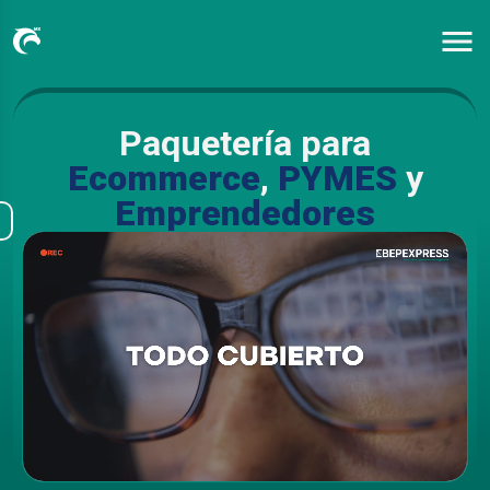
Paquetería para
Ecommerce
,
PYMES
y
Emprendedores