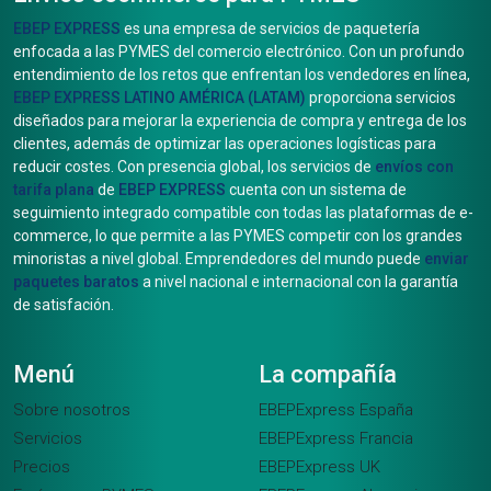
EBEP EXPRESS
es una empresa de servicios de paquetería
enfocada a las PYMES del comercio electrónico. Con un profundo
entendimiento de los retos que enfrentan los vendedores en línea,
EBEP EXPRESS LATINO AMÉRICA (LATAM)
proporciona servicios
diseñados para mejorar la experiencia de compra y entrega de los
clientes, además de optimizar las operaciones logísticas para
reducir costes. Con presencia global, los servicios de
envíos con
tarifa plana
de
EBEP EXPRESS
cuenta con un sistema de
seguimiento integrado compatible con todas las plataformas de e-
commerce, lo que permite a las PYMES competir con los grandes
minoristas a nivel global. Emprendedores del mundo puede
enviar
paquetes baratos
a nivel nacional e internacional con la garantía
de satisfación.
Menú
La compañía
Sobre nosotros
EBEPExpress España
Servicios
EBEPExpress Francia
Precios
EBEPExpress UK