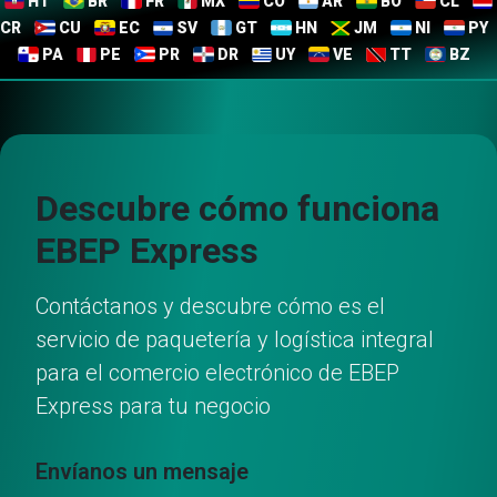
HT
BR
FR
MX
CO
AR
BO
CL
CR
CU
EC
SV
GT
HN
JM
NI
PY
PA
PE
PR
DR
UY
VE
TT
BZ
Descubre cómo funciona
EBEP Express
Contáctanos y descubre cómo es el
servicio de paquetería y logística integral
para el comercio electrónico de EBEP
Express para tu negocio
Envíanos un mensaje