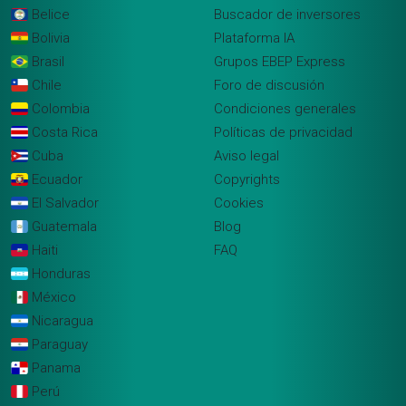
Belice
Buscador de inversores
Bolivia
Plataforma IA
Brasil
Grupos EBEP Express
Chile
Foro de discusión
Colombia
Condiciones generales
Costa Rica
Políticas de privacidad
Cuba
Aviso legal
Ecuador
Copyrights
El Salvador
Cookies
Guatemala
Blog
Haiti
FAQ
Honduras
México
Nicaragua
Paraguay
Panama
Perú