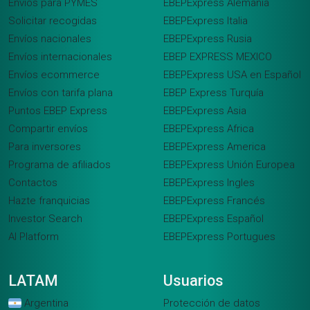
Envíos para PYMES
EBEPExpress Alemania
Solicitar recogidas
EBEPExpress Italia
Envíos nacionales
EBEPExpress Rusia
Envíos internacionales
EBEP EXPRESS MEXICO
Envíos ecommerce
EBEPExpress USA en Español
Envíos con tarifa plana
EBEP Express Turquía
Puntos EBEP Express
EBEPExpress Asia
Compartir envíos
EBEPExpress Africa
Para inversores
EBEPExpress America
Programa de afiliados
EBEPExpress Unión Europea
Contactos
EBEPExpress Ingles
Hazte franquicias
EBEPExpress Francés
Investor Search
EBEPExpress Español
AI Platform
EBEPExpress Portugues
LATAM
Usuarios
Argentina
Protección de datos