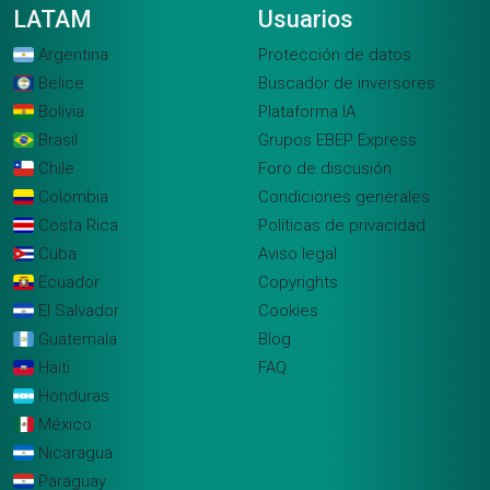
LATAM
Usuarios
Argentina
Protección de datos
Belice
Buscador de inversores
Bolivia
Plataforma IA
Brasil
Grupos EBEP Express
Chile
Foro de discusión
Colombia
Condiciones generales
Costa Rica
Políticas de privacidad
Cuba
Aviso legal
Ecuador
Copyrights
El Salvador
Cookies
Guatemala
Blog
Haiti
FAQ
Honduras
México
Nicaragua
Paraguay