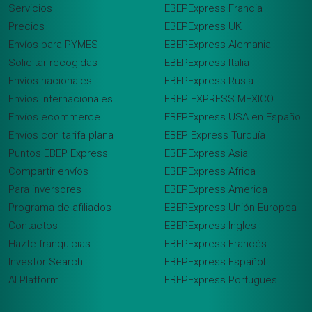
Servicios
EBEPExpress Francia
Precios
EBEPExpress UK
Envíos para PYMES
EBEPExpress Alemania
Solicitar recogidas
EBEPExpress Italia
Envíos nacionales
EBEPExpress Rusia
Envíos internacionales
EBEP EXPRESS MEXICO
Envíos ecommerce
EBEPExpress USA en Español
Envíos con tarifa plana
EBEP Express Turquía
Puntos EBEP Express
EBEPExpress Asia
Compartir envíos
EBEPExpress Africa
Para inversores
EBEPExpress America
Programa de afiliados
EBEPExpress Unión Europea
Contactos
EBEPExpress Ingles
Hazte franquicias
EBEPExpress Francés
Investor Search
EBEPExpress Español
AI Platform
EBEPExpress Portugues