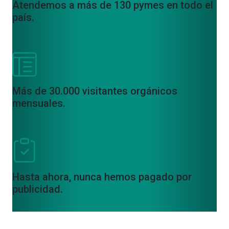
Atendemos a más de 130 pymes en todo el
país.
Más de 30.000 visitantes orgánicos
mensuales.
Hasta ahora, nunca hemos pagado por
publicidad.