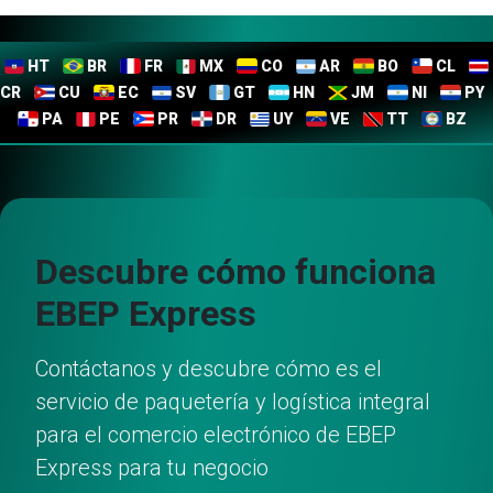
HT
BR
FR
MX
CO
AR
BO
CL
CR
CU
EC
SV
GT
HN
JM
NI
PY
PA
PE
PR
DR
UY
VE
TT
BZ
Descubre cómo funciona
EBEP Express
Contáctanos y descubre cómo es el
servicio de paquetería y logística integral
para el comercio electrónico de EBEP
Express para tu negocio