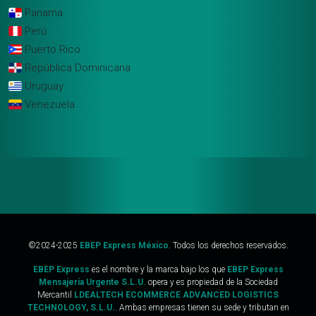
Panama
Perú
Puerto Rico
República Dominicana
Uruguay
Venezuela
©2024-2025
EBEP Express México
. Todos los derechos reservados.
EBEP Express
es el nombre y la marca bajo los que
EBEP Express
Mensajería Urgente S.L.U.
opera y es propiedad de la Sociedad
Mercantil
LDEALTECH ECOMMERCE ADVANCED LOGISTICS
TECHNOLOGY, S.L.U.
. Ambas empresas tienen su sede y tributan en