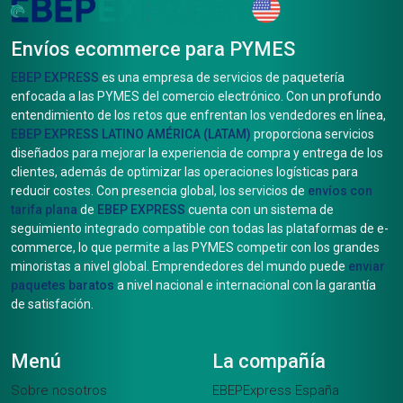
Envíos ecommerce para PYMES
EBEP EXPRESS
es una empresa de servicios de paquetería
enfocada a las PYMES del comercio electrónico. Con un profundo
entendimiento de los retos que enfrentan los vendedores en línea,
EBEP EXPRESS LATINO AMÉRICA (LATAM)
proporciona servicios
diseñados para mejorar la experiencia de compra y entrega de los
clientes, además de optimizar las operaciones logísticas para
reducir costes. Con presencia global, los servicios de
envíos con
tarifa plana
de
EBEP EXPRESS
cuenta con un sistema de
seguimiento integrado compatible con todas las plataformas de e-
commerce, lo que permite a las PYMES competir con los grandes
minoristas a nivel global. Emprendedores del mundo puede
enviar
paquetes baratos
a nivel nacional e internacional con la garantía
de satisfación.
Menú
La compañía
Sobre nosotros
EBEPExpress España