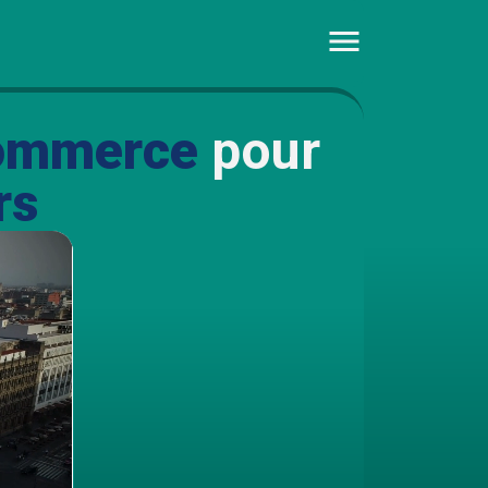
ommerce
pour
rs