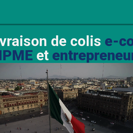
ivraison de colis
e-c
MPME
et
entrepreneu